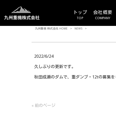
トップ
会社概要
TOP
COMPANY
九州重機 株式会社 HOME
>
NEWS
>
2022/6/24
久しぶりの更新です。
秋田成瀬のダムで、重ダンプ・12tの募集
« 前のページ